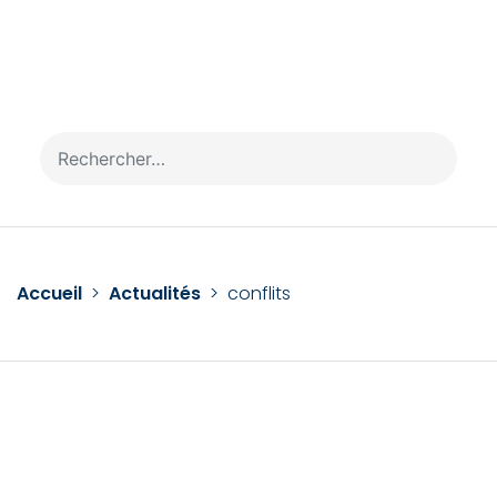
It seems we can’t find what you’re looking for.
Perhaps searching can help.
Accueil
>
Actualités
>
conflits