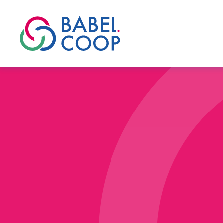
Faire de nos valeu
Babel.Coop