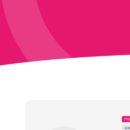
PN
we