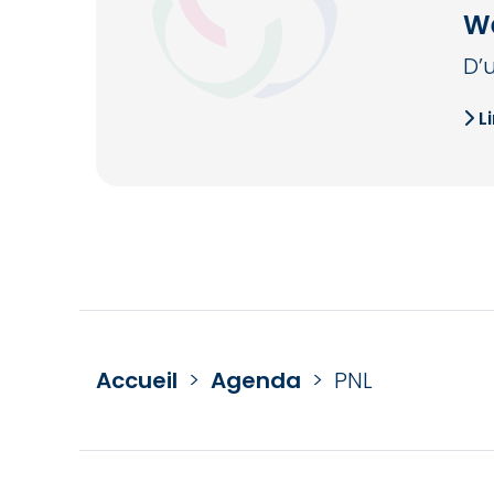
We
D’
Li
Accueil
>
Agenda
>
PNL