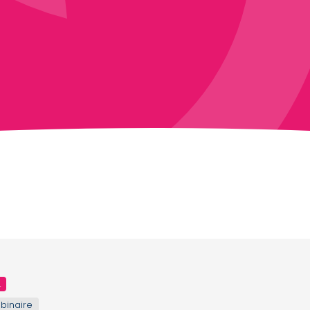
L
binaire