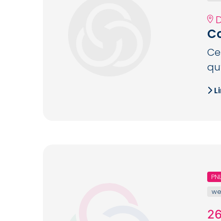
D
Co
Ce
qu
Li
PN
we
26